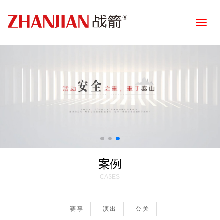
Toggle
naviga
案例
CASES
赛 事
演 出
公 关