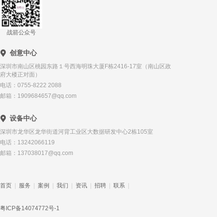
战箭公众号
创意中心
深圳市南山区桃园东路１号西海明珠大厦F栋2416-17室（南山区政
府大楼正对面）
电话：0755-8222 2088
邮箱：1909684657@qq.com
设备中心
深圳市龙华区龙华街道河背工业区大数据研发中心2栋105室
电话：13242066119
邮箱：137038017@qq.com
首页
|
服务
|
案例
|
我们
|
资讯
|
招聘
|
联系
|
粤ICP备14074772号-1