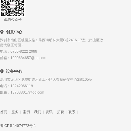
战箭公众号
创意中心
深圳市南山区桃园东路１号西海明珠大厦F栋2416-17室（南山区政
府大楼正对面）
电话：0755-8222 2088
邮箱：1909684657@qq.com
设备中心
深圳市龙华区龙华街道河背工业区大数据研发中心2栋105室
电话：13242066119
邮箱：137038017@qq.com
首页
|
服务
|
案例
|
我们
|
资讯
|
招聘
|
联系
|
粤ICP备14074772号-1