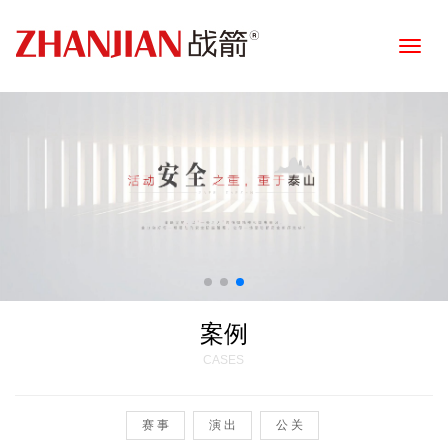
Toggle
naviga
案例
CASES
赛 事
演 出
公 关