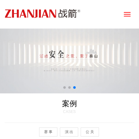
Toggle
naviga
案例
CASES
赛 事
演 出
公 关