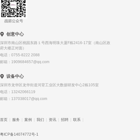
战箭公众号
创意中心
深圳市南山区桃园东路１号西海明珠大厦F栋2416-17室（南山区政
府大楼正对面）
电话：0755-8222 2088
邮箱：1909684657@qq.com
设备中心
深圳市龙华区龙华街道河背工业区大数据研发中心2栋105室
电话：13242066119
邮箱：137038017@qq.com
首页
|
服务
|
案例
|
我们
|
资讯
|
招聘
|
联系
|
粤ICP备14074772号-1