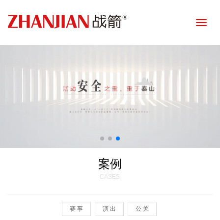
Toggle
naviga
案例
CASES
赛 事
演 出
公 关