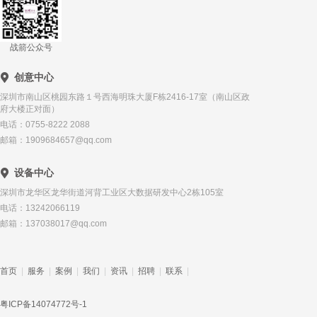
战箭公众号
创意中心
深圳市南山区桃园东路１号西海明珠大厦F栋2416-17室（南山区政
府大楼正对面）
电话：0755-8222 2088
邮箱：1909684657@qq.com
设备中心
深圳市龙华区龙华街道河背工业区大数据研发中心2栋105室
电话：13242066119
邮箱：137038017@qq.com
首页
|
服务
|
案例
|
我们
|
资讯
|
招聘
|
联系
|
粤ICP备14074772号-1